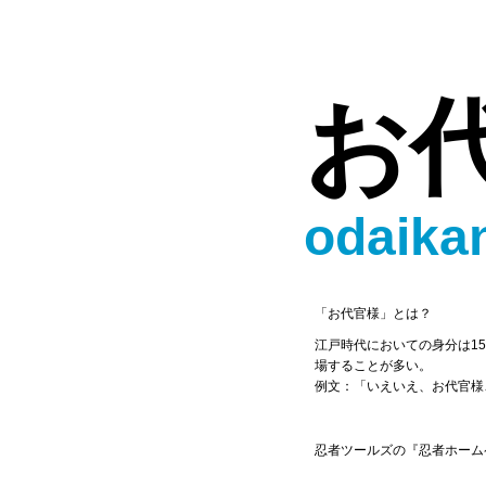
お
odaika
「お代官様」とは？
江戸時代においての身分は1
場することが多い。
例文：「いえいえ、お代官様
忍者ツールズの『忍者ホーム